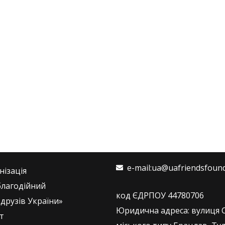
e-mail:ua@uafriendsfoun
нізація
лагодійний
код ЄДРПОУ 44780706
друзів України»
Юридична адреса: вулиця С
іт