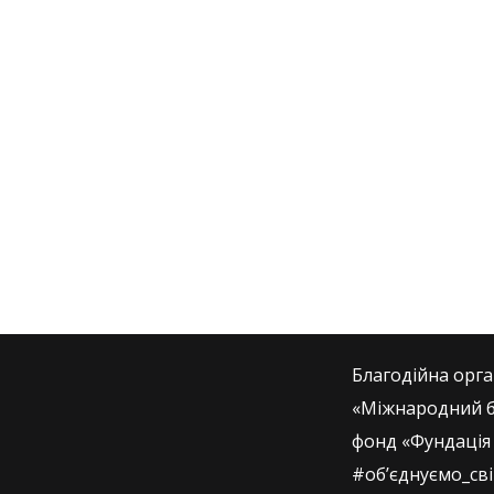
ДОПОМОГА ДСНС
#Забезпечення військових
#БЛАГОДІЙНІСТЬ
Благодійна орга
«Міжнародний б
фонд «Фундація 
#об’єднуємо_св