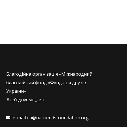
Благодійна організація «Міжнародний
благодійний фонд «Фундація друзів
України»
#об’єднуємо_світ
e-mail:ua@uafriendsfoundation.org