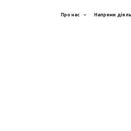
Про нас
Напрями діяль
рів: лекція з такти
ей з порушенням 
 ЛЕКЦІЯ З ТАКТИЧНОЇ МЕДИЦИНИ ДЛЯ ЛЮДЕЙ З ПОРУШЕННЯМ