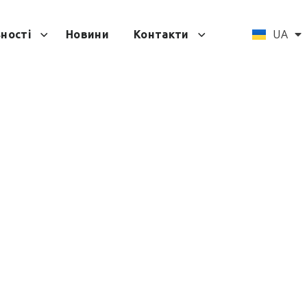
EN
UA
ності
Новини
Контакти
чної
слуху
 СЛУХУ