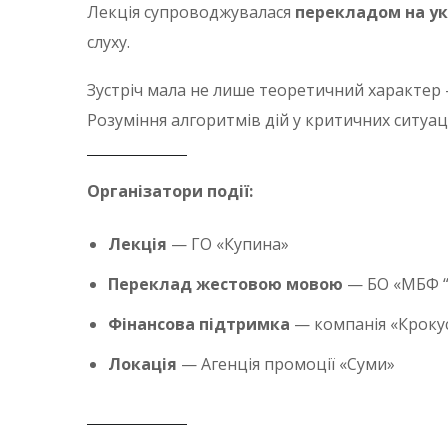
Лекція супроводжувалася
перекладом на ук
слуху.
Зустріч мала не лише теоретичний характер
Розуміння алгоритмів дій у критичних ситуа
Організатори події:
Лекція
— ГО «Купина»
Переклад жестовою мовою
— БО «МБФ “Ф
Фінансова підтримка
— компанія «Крокус
Локація
— Агенція промоції «Суми»