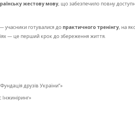
раїнську жестову мову
, що забезпечило повну доступ
 — учасники готувалися до
практичного тренінгу
, на я
ціях — це перший крок до збереження життя.
ундація друзів України”»
 Інжиніринг»