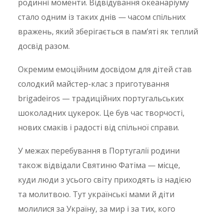
родинні моменти. Відвідування океанаріуму
стало одним із таких днів — часом спільних
вражень, який зберігається в пам’яті як теплий
досвід разом.
Окремим емоційним досвідом для дітей став
солодкий майстер-клас з приготування
brigadeiros — традиційних португальських
шоколадних цукерок. Це був час творчості,
нових смаків і радості від спільної справи.
У межах перебування в Португалії родини
також відвідали Святиню Фатіма — місце,
куди люди з усього світу приходять із надією
та молитвою. Тут українські мами й діти
молилися за Україну, за мир і за тих, кого